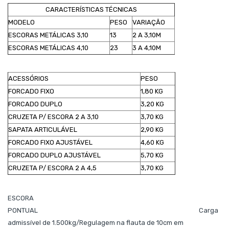
CARACTERÍSTICAS TÉCNICAS
MODELO
PESO
VARIAÇÃO
ESCORAS METÁLICAS 3,10
13
2 A 3,10M
ESCORAS METÁLICAS 4,10
23
3 A 4,10M
ACESSÓRIOS
PESO
FORCADO FIXO
1,80 KG
FORCADO DUPLO
3,20 KG
CRUZETA P/ ESCORA 2 A 3,10
3,70 KG
SAPATA ARTICULÁVEL
2,90 KG
FORCADO FIXO AJUSTÁVEL
4,60 KG
FORCADO DUPLO AJUSTÁVEL
5,70 KG
CRUZETA P/ ESCORA 2 A 4,5
3,70 KG
ESCORA
PONTUAL Carga
admissível de 1.500kg/Regulagem na flauta de 10cm em