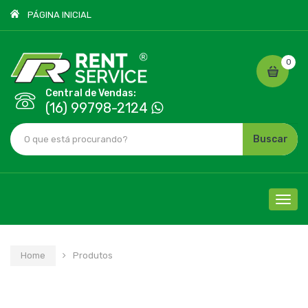
PÁGINA INICIAL
0
Central de Vendas:
(16) 99798-2124
Buscar
Cliqu
para
nave
Home
Produtos