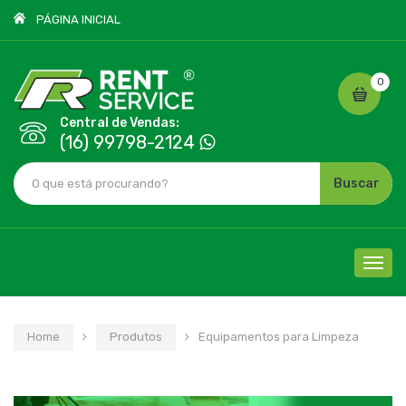
PÁGINA INICIAL
0
Central de Vendas:
(16) 99798-2124
Buscar
Cliqu
para
nave
Home
Produtos
Equipamentos para Limpeza