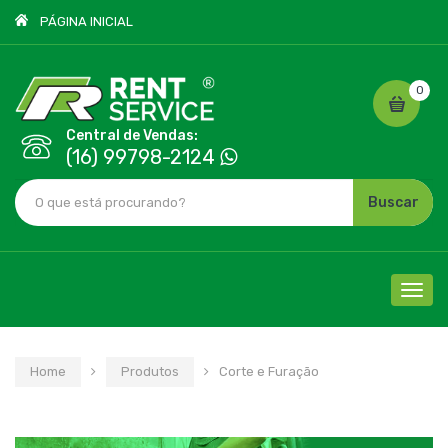
PÁGINA INICIAL
0
Central de Vendas:
(16) 99798-2124
Buscar
Cliqu
para
nave
Home
Produtos
Corte e Furação