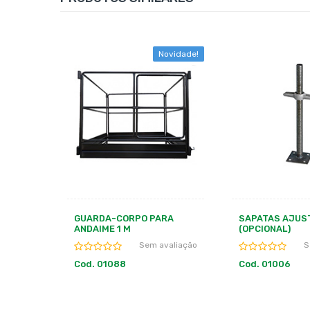
ovidade!
Novidade!
RA
SAPATAS AJUSTáVEIS
TENSOR
(OPCIONAL)
S
valiação
Sem avaliação
Cod. 01085
Cod. 01006