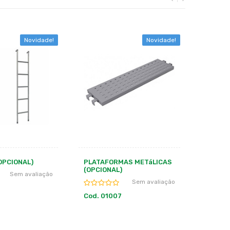
Novidade!
Novidade!
AS METáLICAS
RODíZIO AJUSTáVEL
GUARD
ANDAIM
Sem avaliação
Sem avaliação
Cod. 01096
Cod. 0