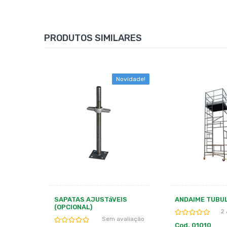
PRODUTOS SIMILARES
ovidade!
Novidade!
IS
ANDAIME TUBULAR
SAPATAS FIXAS
(OPCIONAL)
2 Avaliaçãoões
valiação
S
Cod. 01010