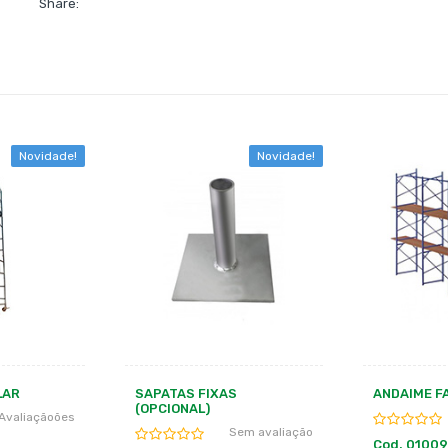
Share:
Novidade!
Novidade!
ANDAIME FACHADEIRO
GUARDA-C
ANDAIME 1,
Sem avaliação
em avaliação
Cod. 01009