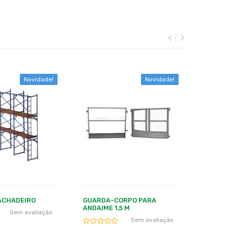
Novidade!
Novidade!
ORPO PARA
BARRA DE ANCORAGEM
GUARD
5 M
ANDAIM
Sem avaliação
Sem avaliação
Cod. 01094