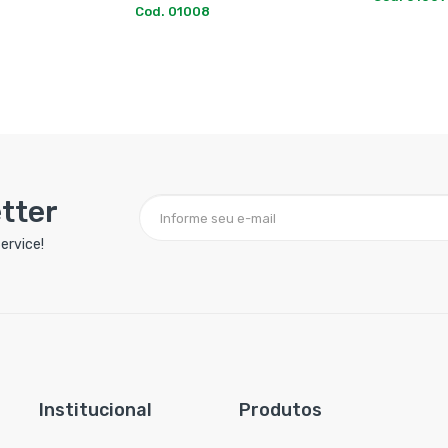
Cod. 01089
tter
ervice!
Institucional
Produtos