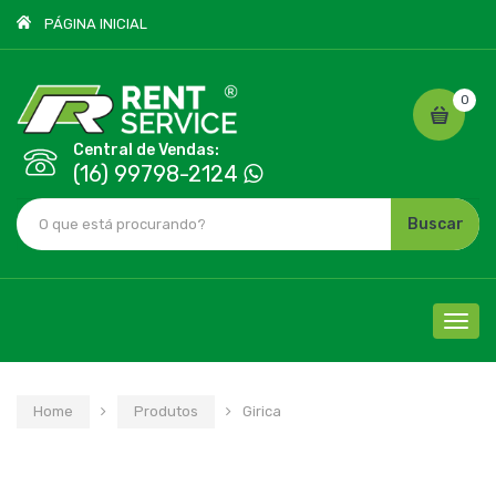
PÁGINA INICIAL
0
Central de Vendas:
(16) 99798-2124
Buscar
Cliqu
para
nave
Home
Produtos
Girica