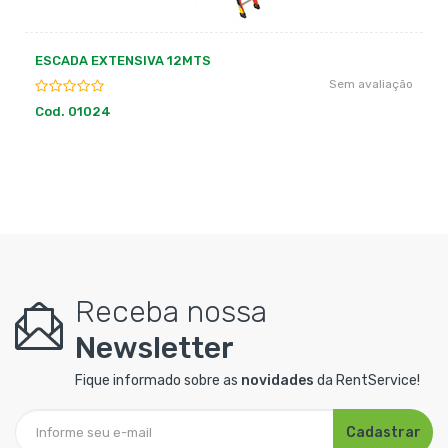
TALHA DE CORRENTE COM ALAVANCA
ão
1 Avaliaçãoão
Cod. 01079
Receba nossa
Newsletter
Fique informado sobre as
novidades
da RentService!
Cadastrar