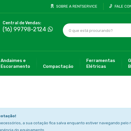
SOBRE A RENTSERVICE
FALE CO
Central de Vendas:
(16) 99798-2124
Andaimes e
Ferramentas
G
Escoramento
Compactação
Elétricas
B
cotação!
necessórios, a sua cotação fica salva enquanto estiver navegando pelo n
anéncia do equipamento.