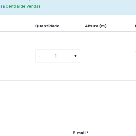
ssa
Central de Vendas
.
Quantidade
Altura (m)
-
+
E-mail *