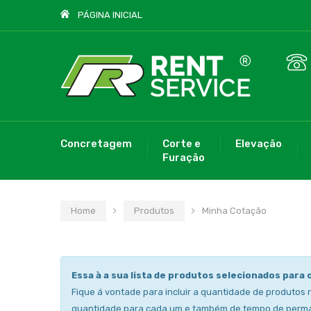
PÁGINA INICIAL
Concretagem
Corte e
Elevação
Furação
Home
Produtos
Minha Cotação
Essa à a sua lista de produtos selecionados para 
Fique á vontade para incluir a quantidade de produtos 
quantidade para cada um e também de tempo de perm